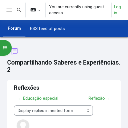
Skip to main content
You are currently using guest
Log
Toggle search input
access
in
Side panel
Forum
RSS feed of posts
Open course index
Compartilhando Saberes e Experiências.
2
Reflexões
← Educação especial
Reflexão →
Display mode