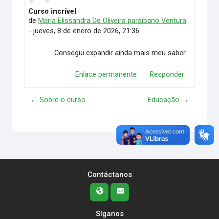
Curso incrível
Número de respuestas: 0
de
Maria Elissandra De Oliveira paraibano Ventura
-
jueves, 8 de enero de 2026, 21:36
Consegui expandir ainda mais meu saber
Enlace permanente
Responder
← Sobre o curso
Educação →
Contáctanos
Síganos