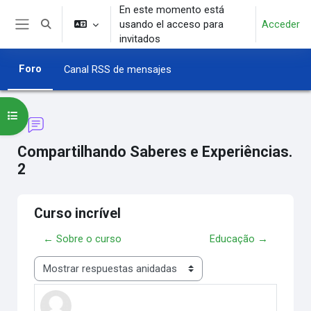
Salta al contenido principal
En este momento está
usando el acceso para
Acceder
Selector de búsqueda de entrada
Panel lateral
invitados
Foro
Canal RSS de mensajes
Abrir índice del curso
Compartilhando Saberes e Experiências.
2
Curso incrível
← Sobre o curso
Educação →
Mostrar modo