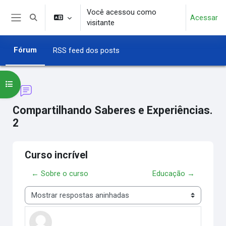
Ir para o conteúdo principal
Você acessou como
Acessar
Alternar entrada de pesquisa
visitante
Painel lateral
Fórum
RSS feed dos posts
Abrir índice do curso
Compartilhando Saberes e Experiências.
2
Curso incrível
← Sobre o curso
Educação →
Modo de visualização