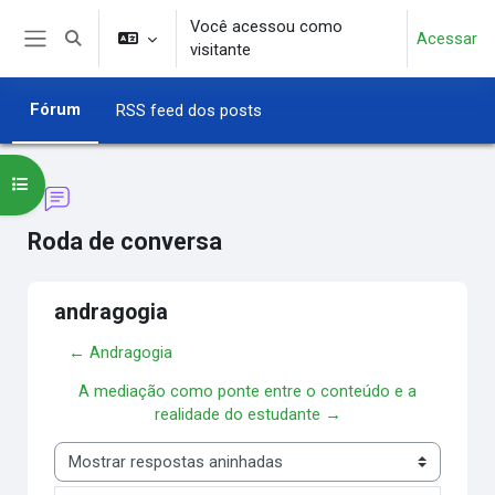
Ir para o conteúdo principal
Você acessou como
Acessar
Alternar entrada de pesquisa
visitante
Painel lateral
Fórum
RSS feed dos posts
Abrir índice do curso
Roda de conversa
andragogia
← Andragogia
A mediação como ponte entre o conteúdo e a
realidade do estudante →
Modo de visualização