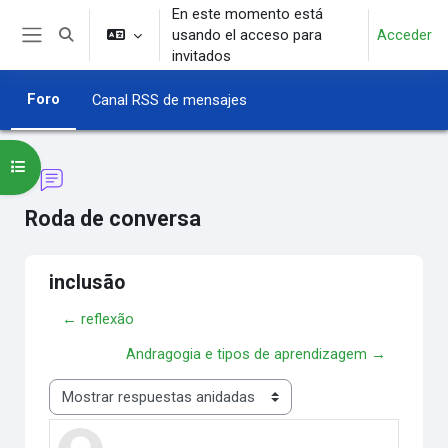
Salta al contenido principal
En este momento está
usando el acceso para
Acceder
Selector de búsqueda de entrada
Panel lateral
invitados
Foro
Canal RSS de mensajes
Abrir índice del curso
Roda de conversa
inclusão
← reflexão
Andragogia e tipos de aprendizagem →
Mostrar modo