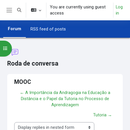
Skip to main content
You are currently using guest
Log
Toggle search input
access
in
Side panel
Forum
RSS feed of posts
Open course index
Roda de conversa
MOOC
← A Importância da Andragogia na Educação a
Distância e o Papel da Tutoria no Processo de
Aprendizagem
Tutoria →
Display mode