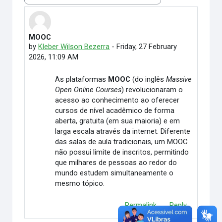
MOOC
Number of replies: 0
by
Kleber Wilson Bezerra
-
Friday, 27 February
2026, 11:09 AM
As plataformas
MOOC
(do inglês
Massive
Open Online Courses
) revolucionaram o
acesso ao conhecimento ao oferecer
cursos de nível acadêmico de forma
aberta, gratuita (em sua maioria) e em
larga escala através da internet. Diferente
das salas de aula tradicionais, um MOOC
não possui limite de inscritos, permitindo
que milhares de pessoas ao redor do
mundo estudem simultaneamente o
mesmo tópico.
Permalink
Reply