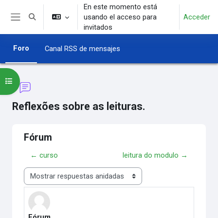
Salta al contenido principal
En este momento está
usando el acceso para
Acceder
Selector de búsqueda de entrada
Panel lateral
invitados
Foro
Canal RSS de mensajes
Abrir índice del curso
Reflexões sobre as leituras.
Fórum
← curso
leitura do modulo →
Mostrar modo
Fórum
Número de respuestas: 0