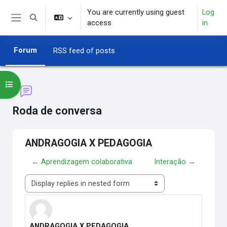
Skip to main content
You are currently using guest
Log
Toggle search input
access
in
Side panel
Forum
RSS feed of posts
Open course index
Roda de conversa
ANDRAGOGIA X PEDAGOGIA
← Aprendizagem colaborativa
Interação →
Display mode
ANDRAGOGIA X PEDAGOGIA
Number of replies: 1