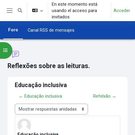
Salta al contenido principal
En este momento está
usando el acceso para
Acceder
Selector de búsqueda de entrada
Panel lateral
invitados
Foro
Canal RSS de mensajes
Abrir índice del curso
Reflexões sobre as leituras.
Educação inclusiva
← Educação inclusiva
Refelxão →
Mostrar modo
Educação inclusiva
Número de respuestas: 0