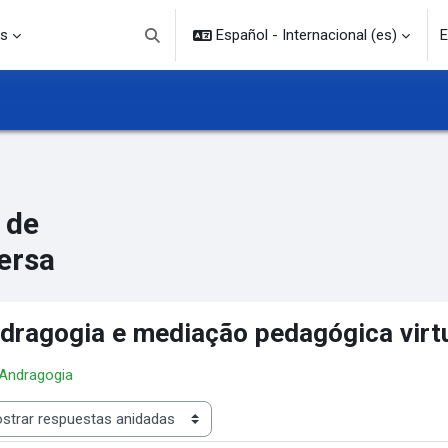
s
Español - Internacional ‎(es)‎
E
Selector de búsqueda de entrada
 de
ersa
dragogia e mediação pedagógica virt
 Andragogia
rar modo