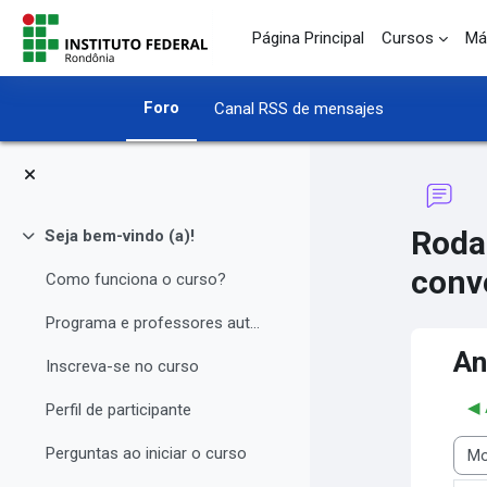
Salta al contenido principal
Página Principal
Cursos
Má
Foro
Canal RSS de mensajes
Roda
Seja bem-vindo (a)!
Colapsar
conv
Como funciona o curso?
Programa e professores autores
An
Inscreva-se no curso
◀︎
Perfil de participante
Perguntas ao iniciar o curso
Most