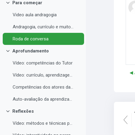
Para começar
Colapsar
Video aula andragogia
Andragogia, currículo e muito mais
Roda de conversa
Aprofundamento
Colapsar
Vídeo: competências do Tutor
◀︎
Vídeo: currículo, aprendizagem e docência para EAD
Competências dos atores da educação a distância professor, tutor e aluno
Auto-avaliação da aprendizagem
Reflexões
Colapsar
Vídeo: métodos e técnicas para EAD