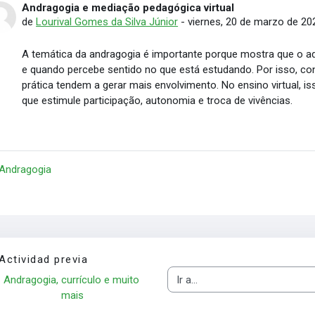
Andragogia e mediação pedagógica virtual
Número de respuestas: 0
de
Lourival Gomes da Silva Júnior
-
viernes, 20 de marzo de 20
A temática da andragogia é importante porque mostra que o adu
e quando percebe sentido no que está estudando. Por isso, co
prática tendem a gerar mais envolvimento. No ensino virtual, 
que estimule participação, autonomia e troca de vivências.
 Andragogia
Actividad previa
Andragogia, currículo e muito 
Ir a...
mais