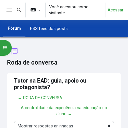
Ir para o conteúdo principal
Você acessou como
Acessar
Alternar entrada de pesquisa
visitante
Painel lateral
Fórum
RSS feed dos posts
Abrir índice do curso
Roda de conversa
Tutor na EAD: guia, apoio ou
protagonista?
← RODA DE CONVERSA
A centralidade da experiência na educação do
aluno →