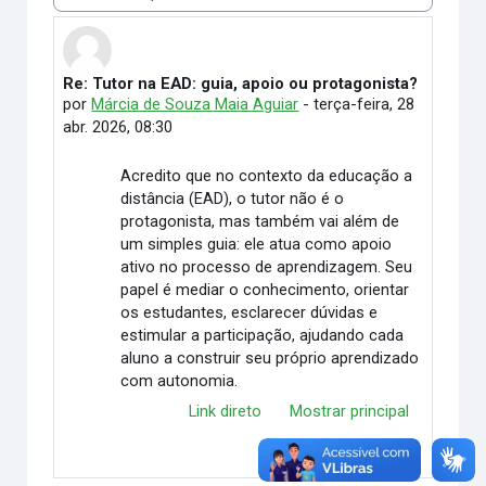
Modo de visualização
Re: Tutor na EAD: guia, apoio ou protagonista?
Número de respostas: 0
por
Márcia de Souza Maia Aguiar
-
terça-feira, 28
abr. 2026, 08:30
Acredito que no contexto da educação a
distância (EAD), o tutor não é o
protagonista, mas também vai além de
um simples guia: ele atua como apoio
ativo no processo de aprendizagem. Seu
papel é mediar o conhecimento, orientar
os estudantes, esclarecer dúvidas e
estimular a participação, ajudando cada
aluno a construir seu próprio aprendizado
com autonomia.
Link direto
Mostrar principal
Responder