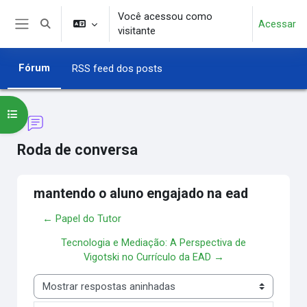
Ir para o conteúdo principal
Você acessou como
Acessar
Alternar entrada de pesquisa
visitante
Painel lateral
Fórum
RSS feed dos posts
Abrir índice do curso
Roda de conversa
mantendo o aluno engajado na ead
← Papel do Tutor
Tecnologia e Mediação: A Perspectiva de
Vigotski no Currículo da EAD →
Modo de visualização