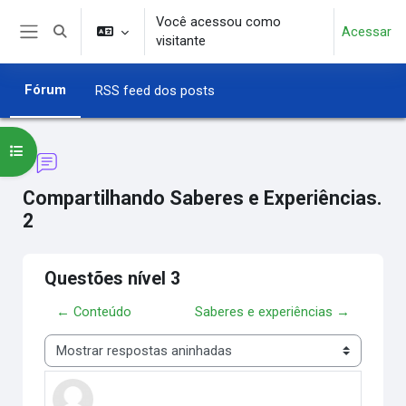
Ir para o conteúdo principal
Você acessou como
Acessar
Alternar entrada de pesquisa
visitante
Painel lateral
Fórum
RSS feed dos posts
Abrir índice do curso
Compartilhando Saberes e Experiências.
2
Questões nível 3
← Conteúdo
Saberes e experiências →
Modo de visualização