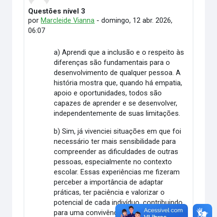
Questões nível 3
Número de respostas: 0
por
Marcleide Vianna
-
domingo, 12 abr. 2026,
06:07
a) Aprendi que a inclusão e o respeito às
diferenças são fundamentais para o
desenvolvimento de qualquer pessoa. A
história mostra que, quando há empatia,
apoio e oportunidades, todos são
capazes de aprender e se desenvolver,
independentemente de suas limitações.
b) Sim, já vivenciei situações em que foi
necessário ter mais sensibilidade para
compreender as dificuldades de outras
pessoas, especialmente no contexto
escolar. Essas experiências me fizeram
perceber a importância de adaptar
práticas, ter paciência e valorizar o
potencial de cada indivíduo, contribuindo
para uma convivência mais respeitosa e