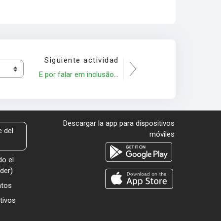
Siguiente actividad
E por falar em inclusão...
Descargar la app para dispositivos
 del
móviles
o el
der
)
atos
tivos