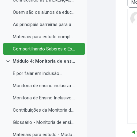
Conhecendo as DIFERENÇAS para promover a IGUALDADE com EQUIDADE.
Most
Quem são os alunos da educação inclusiva.
As principais barreiras para a inclusão.
Materiais para estudo complementar - Módulo 3.
Compartilhando Saberes e Experiências. 2
Módulo 4: Monitoria de ensino inclusiva no processo formativo de estudantes com Necessidades Educacionais Específicas - NEE no contexto da Educação Profissional e Tecnológica.
Colapsar
E por falar em inclusão...
Monitoria de ensino inclusiva junto a estudante com Necessidades Educacionais Específicas - NEE no contexto da Educação Profissional e Tecnológica.
Monitoria de Ensino Inclusivo: Conceitos e Objetivos.
Contribuições da Monitoria de ensino inclusiva para o estudante com Necessidades Educacionais Específicas.
Glossário - Monitoria de ensino e educação inclusiva.
◀︎
Materiais para estudo - Módulo 4.