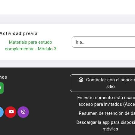
Actividad previa
Materiais para estudo 
Ir a...
complementar - Módulo 3.
nos
Contactar con el soporte
sitio
En este momento está usand
acceso para invitados (
Acce
Resumen de retención de d
Descargar la app para disposi
móviles