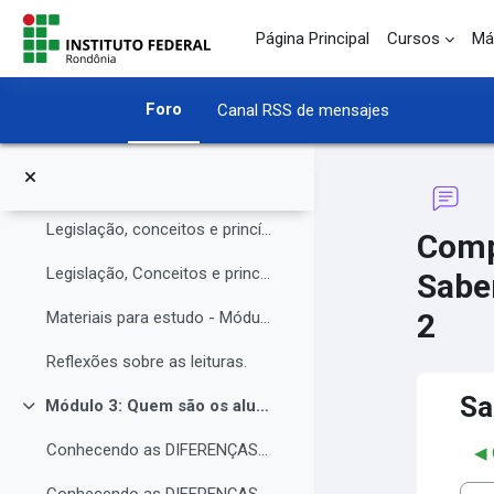
O Instituto Federal de Rondônia - IFRO
Salta al contenido principal
Página Principal
Cursos
Má
Núcleo de Atendimento às Pessoas com Necessidades Educacionais Específicas (NAPNE)
Materiais complementares do Módulo 1
Foro
Canal RSS de mensajes
Compartilhando Saberes e Experiências.
Módulo 2: Legislação, Conceitos e princípios da educação inclusiva.
Colapsar
Legislação, conceitos e princípios da educação inclusiva.
Comp
Legislação, Conceitos e princípios da educação inclusiva (parte 2)
Sabe
2
Materiais para estudo - Módulo 2.
Reflexões sobre as leituras.
Sa
Módulo 3: Quem são os alunos da educação inclusiva.
Colapsar
Conhecendo as DIFERENÇAS para promover a IGUALDADE com EQUIDADE.
◀︎