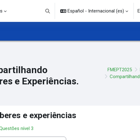
s
Español - Internacional ‎(es)‎
E
Selector de búsqueda de entrada
artilhando
FMEPT2025
Compartilhando
res e Experiências.
beres e experiências
 Questões nível 3