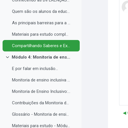
Conhecendo as DIFERENÇAS para promover a IGUALDADE com EQUIDADE.
Quem são os alunos da educação inclusiva.
As principais barreiras para a inclusão.
Materiais para estudo complementar - Módulo 3.
Compartilhando Saberes e Experiências. 2
Módulo 4: Monitoria de ensino inclusiva no processo formativo de estudantes com Necessidades Educacionais Específicas - NEE no contexto da Educação Profissional e Tecnológica.
Contrair
E por falar em inclusão...
Monitoria de ensino inclusiva junto a estudante com Necessidades Educacionais Específicas - NEE no contexto da Educação Profissional e Tecnológica.
Monitoria de Ensino Inclusivo: Conceitos e Objetivos.
Contribuições da Monitoria de ensino inclusiva para o estudante com Necessidades Educacionais Específicas.
◀︎
Glossário - Monitoria de ensino e educação inclusiva.
Materiais para estudo - Módulo 4.