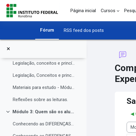
O Instituto Federal de Rondônia - IFRO
Ir para o conteúdo principal
Página inicial
Cursos
Pesqu
Núcleo de Atendimento às Pessoas com Necessidades Educacionais Específicas (NAPNE)
Materiais complementares do Módulo 1
Fórum
RSS feed dos posts
Compartilhando Saberes e Experiências.
Módulo 2: Legislação, Conceitos e princípios da educação inclusiva.
Contrair
Legislação, conceitos e princípios da educação inclusiva.
Comp
Legislação, Conceitos e princípios da educação inclusiva (parte 2)
Exper
Materiais para estudo - Módulo 2.
Sa
Reflexões sobre as leituras.
Módulo 3: Quem são os alunos da educação inclusiva.
◀︎
Contrair
Conhecendo as DIFERENÇAS para promover a IGUALDADE com EQUIDADE.
Modo