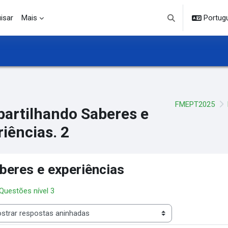
isar
Mais
Portuguê
Alternar entrada d
FMEPT2025
artilhando Saberes e
iências. 2
beres e experiências
 Questões nível 3
 de visualização