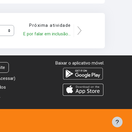
Próxima atividade
E por falar em inclusão...
Baixar o aplicativo móvel.
ite
Acessar
)
dos
.