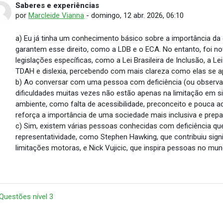
Saberes e experiências
Número de respostas: 0
por
Marcleide Vianna
-
domingo, 12 abr. 2026, 06:10
a) Eu já tinha um conhecimento básico sobre a importância da 
garantem esse direito, como a LDB e o ECA. No entanto, foi n
legislações específicas, como a Lei Brasileira de Inclusão, a L
TDAH e dislexia, percebendo com mais clareza como elas se ap
b) Ao conversar com uma pessoa com deficiência (ou observar 
dificuldades muitas vezes não estão apenas na limitação em si
ambiente, como falta de acessibilidade, preconceito e pouca a
reforça a importância de uma sociedade mais inclusiva e prepa
c) Sim, existem várias pessoas conhecidas com deficiência q
representatividade, como Stephen Hawking, que contribuiu sig
limitações motoras, e Nick Vujicic, que inspira pessoas no mun
 Questões nível 3