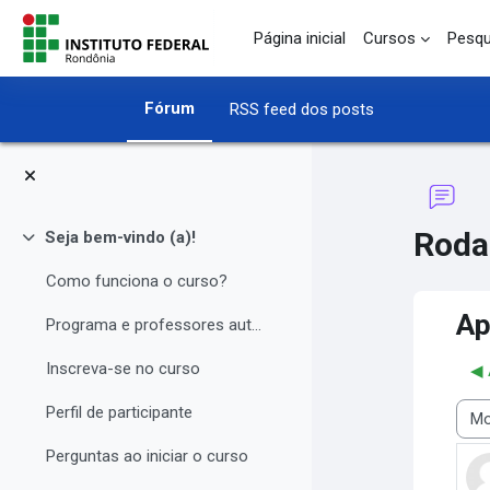
Ir para o conteúdo principal
Página inicial
Cursos
Pesqu
Fórum
RSS feed dos posts
Roda
Seja bem-vindo (a)!
Contrair
Como funciona o curso?
Ap
Programa e professores autores
Inscreva-se no curso
◀︎
Perfil de participante
Modo
Perguntas ao iniciar o curso