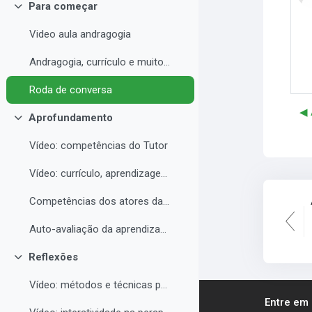
Para começar
Contrair
Video aula andragogia
Andragogia, currículo e muito mais
Roda de conversa
◀︎
Aprofundamento
Contrair
Vídeo: competências do Tutor
Vídeo: currículo, aprendizagem e docência para EAD
Competências dos atores da educação a distância professor, tutor e aluno
Auto-avaliação da aprendizagem
Reflexões
Contrair
Vídeo: métodos e técnicas para EAD
Entre em