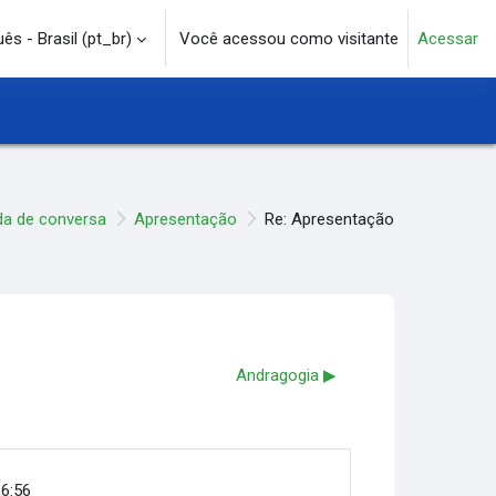
s - Brasil ‎(pt_br)‎
Você acessou como visitante
Acessar
e pesquisa
a de conversa
Apresentação
Re: Apresentação
Andragogia ▶︎
16:56