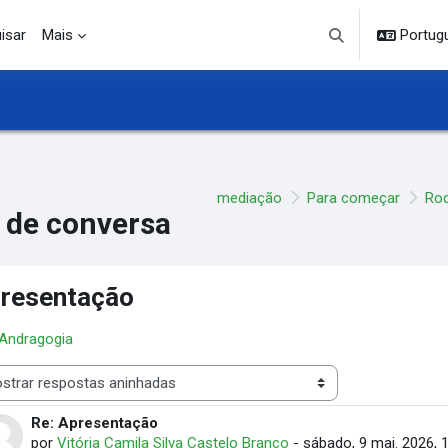
isar
Mais
Portuguê
Alternar entrada d
mediação
Para começar
Rod
 de conversa
resentação
 Andragogia
 de visualização
Re: Apresentação
Número de respostas: 0
por
Vitória Camila Silva Castelo Branco
-
sábado, 9 mai. 2026, 