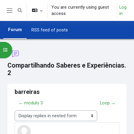
Skip to main content
You are currently using guest
Log
Toggle search input
access
in
Side panel
Forum
RSS feed of posts
Open course index
Compartilhando Saberes e Experiências.
2
barreiras
← modulo 3
Loop →
Display mode