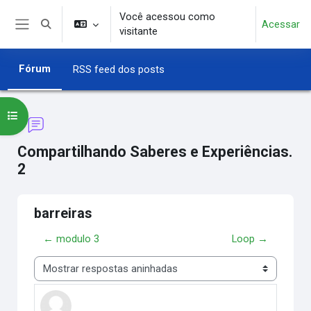
Ir para o conteúdo principal
Você acessou como
Acessar
Alternar entrada de pesquisa
visitante
Painel lateral
Fórum
RSS feed dos posts
Abrir índice do curso
Compartilhando Saberes e Experiências.
2
barreiras
← modulo 3
Loop →
Modo de visualização