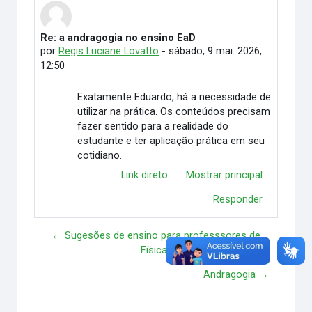
Re: a andragogia no ensino EaD
Número de respostas: 0
por
Regis Luciane Lovatto
-
sábado, 9 mai. 2026,
12:50
Exatamente Eduardo, há a necessidade de
utilizar na prática. Os conteúdos precisam
fazer sentido para a realidade do
estudante e ter aplicação prática em seu
cotidiano.
Link direto
Mostrar principal
Responder
← Sugesões de ensino para professsores de
Física?
Andragogia →