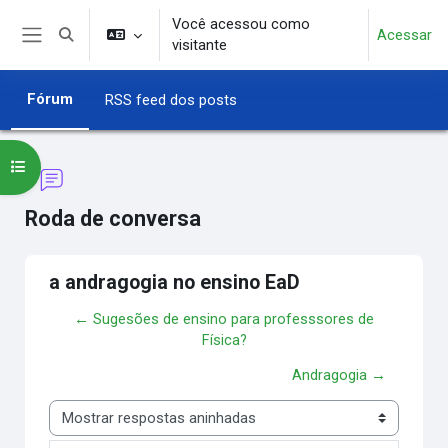
Ir para o conteúdo principal
Você acessou como
Acessar
Alternar entrada de pesquisa
visitante
Painel lateral
Fórum
RSS feed dos posts
Abrir índice do curso
Roda de conversa
a andragogia no ensino EaD
← Sugesões de ensino para professsores de
Física?
Andragogia →
Modo de visualização