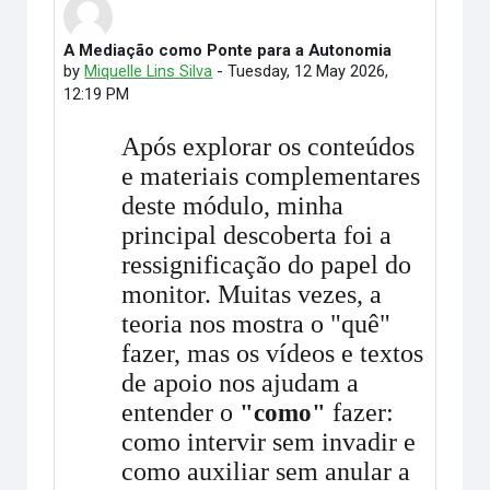
A Mediação como Ponte para a Autonomia
Number of replies: 0
by
Miquelle Lins Silva
-
Tuesday, 12 May 2026,
12:19 PM
Após explorar os conteúdos
e materiais complementares
deste módulo, minha
principal descoberta foi a
ressignificação do papel do
monitor. Muitas vezes, a
teoria nos mostra o "quê"
fazer, mas os vídeos e textos
de apoio nos ajudam a
entender o
fazer:
"como"
como intervir sem invadir e
como auxiliar sem anular a