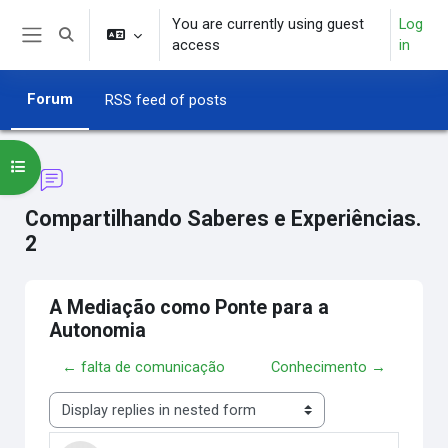
Skip to main content
You are currently using guest
Log
Toggle search input
access
in
Side panel
Forum
RSS feed of posts
Open course index
Compartilhando Saberes e Experiências.
2
A Mediação como Ponte para a
Autonomia
← falta de comunicação
Conhecimento →
Display mode