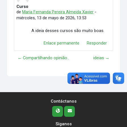
Curso
Número de respuestas: 0
de
Maria Fernanda Pereira Almeida Xavier
-
miércoles, 13 de mayo de 2026, 13:53
A ideia desses cursos são muito boas.
Enlace permanente
Responder
← Compartilhando opinião..
ideias →
Contáctanos
Síganos