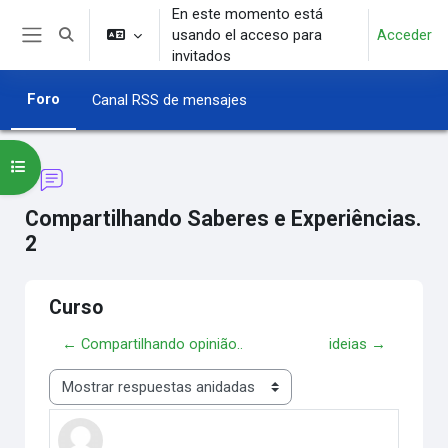
Salta al contenido principal
En este momento está
usando el acceso para
Acceder
Selector de búsqueda de entrada
Panel lateral
invitados
Foro
Canal RSS de mensajes
Abrir índice del curso
Compartilhando Saberes e Experiências.
2
Curso
← Compartilhando opinião..
ideias →
Mostrar modo