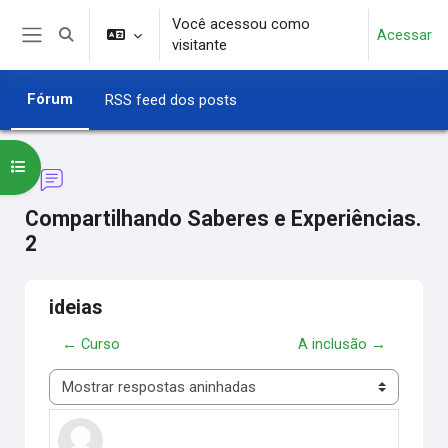
Ir para o conteúdo principal
Você acessou como
Acessar
Alternar entrada de pesquisa
visitante
Painel lateral
Fórum
RSS feed dos posts
Abrir índice do curso
Compartilhando Saberes e Experiências.
2
ideias
← Curso
A inclusão →
Modo de visualização