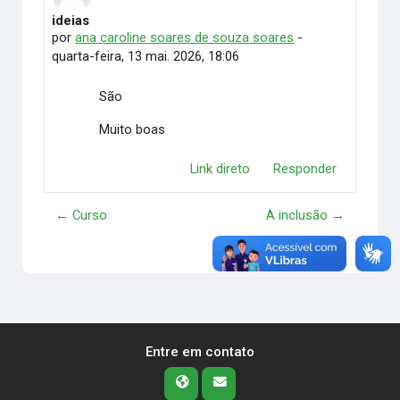
ideias
Número de respostas: 0
por
ana caroline soares de souza soares
-
quarta-feira, 13 mai. 2026, 18:06
São
Muito boas
Link direto
Responder
← Curso
A inclusão →
Entre em contato