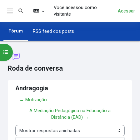
Ir para o conteúdo principal
Você acessou como
Acessar
Alternar entrada de pesquisa
visitante
Painel lateral
Fórum
RSS feed dos posts
Abrir índice do curso
Roda de conversa
Andragogia
← Motivação
A Mediação Pedagógica na Educação a
Distância (EAD) →
Modo de visualização