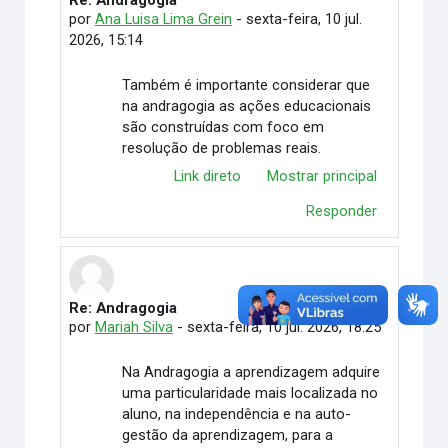
Re: Andragogia
Em resposta à chico tomasson
por
Ana Luisa Lima Grein
-
sexta-feira, 10 jul.
2026, 15:14
Também é importante considerar que
na andragogia as ações educacionais
são construídas com foco em
resolução de problemas reais.
Link direto
Mostrar principal
Responder
Re: Andragogia
Em resposta à chico tomasson
por
Mariah Silva
-
sexta-feira, 10 jul. 2026, 18:25
Na Andragogia a aprendizagem adquire
uma particularidade mais localizada no
aluno, na independência e na auto-
gestão da aprendizagem, para a