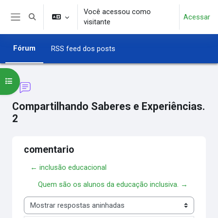
Ir para o conteúdo principal
Você acessou como
Acessar
Alternar entrada de pesquisa
visitante
Painel lateral
Fórum
RSS feed dos posts
Abrir índice do curso
Compartilhando Saberes e Experiências.
2
comentario
← inclusão educacional
Quem são os alunos da educação inclusiva. →
Modo de visualização