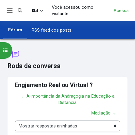
Ir para o conteúdo principal
Você acessou como
Acessar
Alternar entrada de pesquisa
visitante
Painel lateral
Fórum
RSS feed dos posts
Abrir índice do curso
Roda de conversa
Engjamento Real ou Virtual ?
← A importância da Andragogia na Educação a
Distância
Mediação →
Modo de visualização