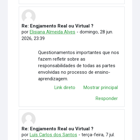
Re: Engjamento Real ou Virtual ?
Em resposta à Fabio de Lima Morais
por
Elisiana Almeida Alves
-
domingo, 28 jun.
2026, 23:39
Questionamentos importantes que nos
fazem refletir sobre as
responsabilidades de todas as partes
envolvidas no processo de ensino-
aprendizagem.
Link direto
Mostrar principal
Responder
Re: Engjamento Real ou Virtual ?
Em resposta à Fabio de Lima Morais
por
Luís Carlos dos Santos
-
terça-feira, 7 jul.