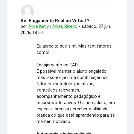
Re: Engjamento Real ou Virtual ?
Em resposta à Fabio de Lima Morais
por
Alice Ketlyn Alves Riveiro
-
sábado, 27 jun.
2026, 18:50
Eu acredito que sim!. Mas tem fatores
como:
Engajamento no EAD:
É possível manter o aluno engajado,
mas isso exige uma combinação de
fatores: metodologias ativas,
conteúdos relevantes,
acompanhamento pedagógico e
recursos interativos. O aluno adulto, em
especial, precisa perceber a utilidade
prática do que está aprendendo para se
manter motivado.