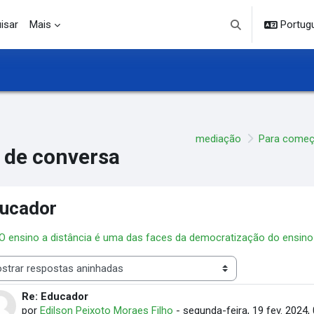
isar
Mais
Portuguê
Alternar entrada d
mediação
Para começ
 de conversa
ucador
 O ensino a distância é uma das faces da democratização do ensino
 de visualização
Re: Educador
Número de respostas: 0
por
Edilson Peixoto Moraes Filho
-
segunda-feira, 19 fev. 2024,