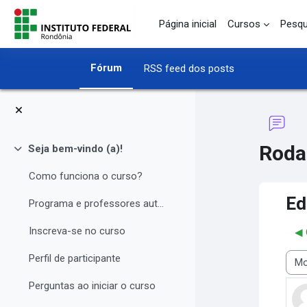
Ir para o conteúdo principal
Página inicial
Cursos
Pesqu
Fórum
RSS feed dos posts
Roda
Seja bem-vindo (a)!
Contrair
Como funciona o curso?
Ed
Programa e professores autores
Inscreva-se no curso
◀︎
Perfil de participante
Modo
Perguntas ao iniciar o curso