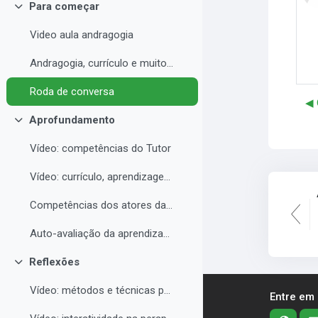
Para começar
Contrair
Video aula andragogia
Andragogia, currículo e muito mais
Roda de conversa
◀︎
Aprofundamento
Contrair
Vídeo: competências do Tutor
Vídeo: currículo, aprendizagem e docência para EAD
Competências dos atores da educação a distância professor, tutor e aluno
Auto-avaliação da aprendizagem
Reflexões
Contrair
Vídeo: métodos e técnicas para EAD
Entre em