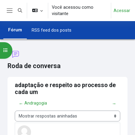
Ir para o conteúdo principal
Você acessou como
Acessar
Alternar entrada de pesquisa
visitante
Painel lateral
Fórum
RSS feed dos posts
Abrir índice do curso
Roda de conversa
adaptação e respeito ao processo de
cada um
← Andragogia
→
Modo de visualização