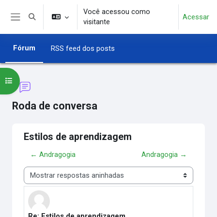
Ir para o conteúdo principal
Você acessou como
Acessar
Alternar entrada de pesquisa
visitante
Painel lateral
Fórum
RSS feed dos posts
Abrir índice do curso
Roda de conversa
Estilos de aprendizagem
← Andragogia
Andragogia →
Modo de visualização
Re: Estilos de aprendizagem
Número de respostas: 0