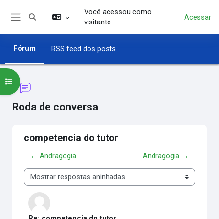
Ir para o conteúdo principal
Você acessou como
Acessar
Alternar entrada de pesquisa
visitante
Painel lateral
Fórum
RSS feed dos posts
Abrir índice do curso
Roda de conversa
competencia do tutor
← Andragogia
Andragogia →
Modo de visualização
Re: competencia do tutor
Número de respostas: 0