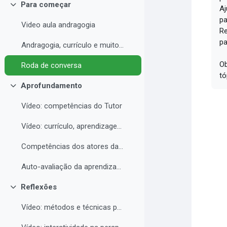
Para começar
Aj
Contrair
pa
Video aula andragogia
Re
pa
Andragogia, currículo e muito mais
Ob
Roda de conversa
tó
Aprofundamento
Contrair
Vídeo: competências do Tutor
Vídeo: currículo, aprendizagem e docência para EAD
Competências dos atores da educação a distância professor, tutor e aluno
Auto-avaliação da aprendizagem
Reflexões
Contrair
Vídeo: métodos e técnicas para EAD