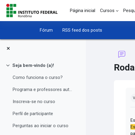
Ir para o conteúdo principal
Página inicial
Cursos
Pesqu
Fórum
RSS feed dos posts
Roda
Seja bem-vindo (a)!
Contrair
Como funciona o curso?
Programa e professores autores
Co
V
Inscreva-se no curso
Perfil de participante
Es
Perguntas ao iniciar o curso
Es
pa