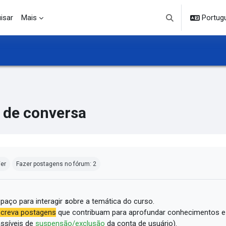
isar
Mais
Portuguê
Alternar entrada d
 de conversa
ndições de conclusão
er
Fazer postagens no fórum: 2
paço para interagir
s
obre a temática do curso.
creva postagens
que contribuam para aprofundar conhecimentos e
ssíveis de
suspensão/exclusão
da conta de usuário).