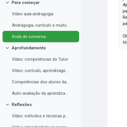
Para começar
Aj
Contrair
pa
Video aula andragogia
Re
pa
Andragogia, currículo e muito mais
Ob
Roda de conversa
tó
Aprofundamento
Contrair
Vídeo: competências do Tutor
Vídeo: currículo, aprendizagem e docência para EAD
Competências dos atores da educação a distância professor, tutor e aluno
Auto-avaliação da aprendizagem
Reflexões
Contrair
Vídeo: métodos e técnicas para EAD