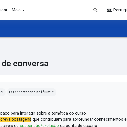
isar
Mais
Portuguê
Alternar entrada d
 de conversa
ndições de conclusão
er
Fazer postagens no fórum: 2
paço para interagir
s
obre a temática do curso.
creva postagens
que contribuam para aprofundar conhecimentos e
ssíveis de
suspensão/exclusão
da conta de usuário).