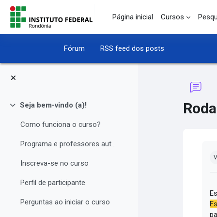
Ir para o conteúdo principal
Página inicial
Cursos
Pesqu
Fórum
RSS feed dos posts
Roda
Seja bem-vindo (a)!
Contrair
Como funciona o curso?
Programa e professores autores
Co
V
Inscreva-se no curso
Perfil de participante
Es
Perguntas ao iniciar o curso
Es
pa