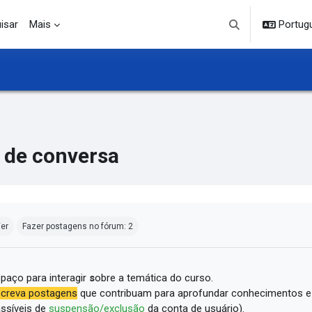
isar
Mais
Portuguê
Alternar entrada d
 de conversa
ndições de conclusão
er
Fazer postagens no fórum: 2
paço para interagir
s
obre a temática do curso.
creva postagens
que contribuam para aprofundar conhecimentos e
ssíveis de
suspensão/exclusão
da conta de usuário).