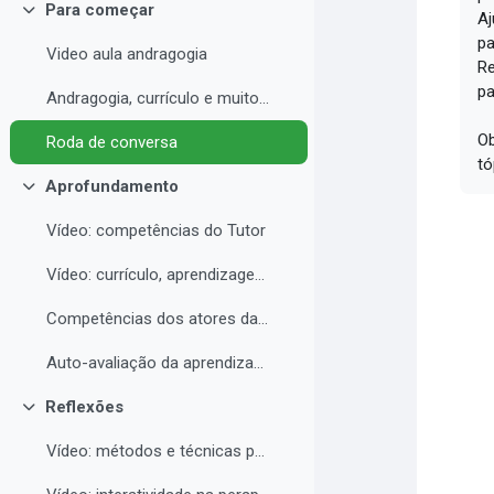
Para começar
Aj
Contrair
pa
Video aula andragogia
Re
pa
Andragogia, currículo e muito mais
Ob
Roda de conversa
tó
Aprofundamento
Contrair
Vídeo: competências do Tutor
Vídeo: currículo, aprendizagem e docência para EAD
Competências dos atores da educação a distância professor, tutor e aluno
Auto-avaliação da aprendizagem
Reflexões
Contrair
Vídeo: métodos e técnicas para EAD