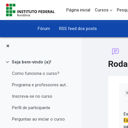
Ir para o conteúdo principal
Página inicial
Cursos
Pesqu
Fórum
RSS feed dos posts
Roda
Seja bem-vindo (a)!
Contrair
Como funciona o curso?
Programa e professores autores
Co
V
Inscreva-se no curso
Perfil de participante
Es
Perguntas ao iniciar o curso
Es
pa