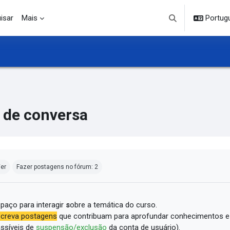
isar
Mais
Portuguê
Alternar entrada d
 de conversa
ndições de conclusão
er
Fazer postagens no fórum: 2
paço para interagir
s
obre a temática do curso.
creva postagens
que contribuam para aprofundar conhecimentos e
ssíveis de
suspensão/exclusão
da conta de usuário).