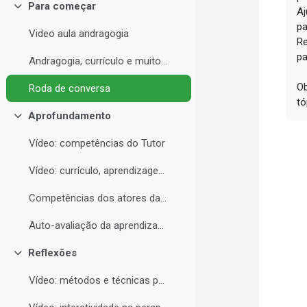
Para começar
Aj
Contrair
pa
Video aula andragogia
Re
pa
Andragogia, currículo e muito mais
Ob
Roda de conversa
tó
Aprofundamento
Contrair
Vídeo: competências do Tutor
Vídeo: currículo, aprendizagem e docência para EAD
Competências dos atores da educação a distância professor, tutor e aluno
Auto-avaliação da aprendizagem
Reflexões
Contrair
Vídeo: métodos e técnicas para EAD