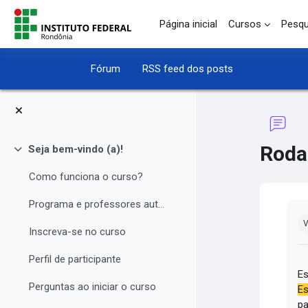
Ir para o conteúdo principal
Página inicial
Cursos
Pesqu
Fórum
RSS feed dos posts
Roda
Seja bem-vindo (a)!
Contrair
Como funciona o curso?
Programa e professores autores
Co
V
Inscreva-se no curso
Perfil de participante
Es
Perguntas ao iniciar o curso
Es
pa