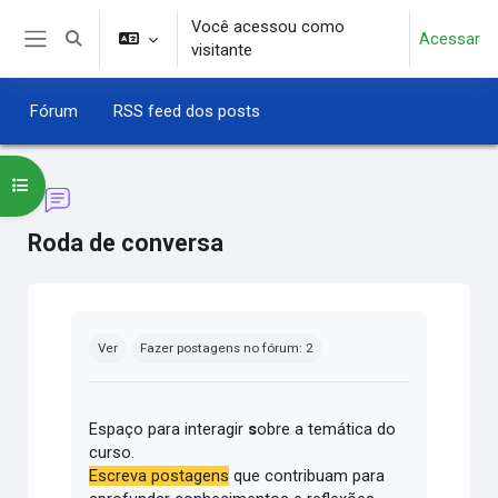
Ir para o conteúdo principal
Você acessou como
Acessar
Alternar entrada de pesquisa
visitante
Painel lateral
Fórum
RSS feed dos posts
Abrir índice do curso
Roda de conversa
Condições de conclusão
Ver
Fazer postagens no fórum: 2
Espaço para interagir
s
obre a temática do
curso.
Escreva postagens
que contribuam para