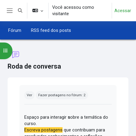
Ir para o conteúdo principal
Você acessou como
Acessar
Alternar entrada de pesquisa
visitante
Painel lateral
Fórum
RSS feed dos posts
Abrir índice do curso
Roda de conversa
Condições de conclusão
Ver
Fazer postagens no fórum: 2
Espaço para interagir
s
obre a temática do
curso.
Escreva postagens
que contribuam para