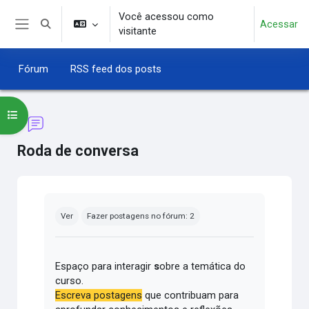
Ir para o conteúdo principal
Você acessou como
Acessar
Alternar entrada de pesquisa
visitante
Painel lateral
Fórum
RSS feed dos posts
Abrir índice do curso
Roda de conversa
Condições de conclusão
Ver
Fazer postagens no fórum: 2
Espaço para interagir
s
obre a temática do
curso.
Escreva postagens
que contribuam para