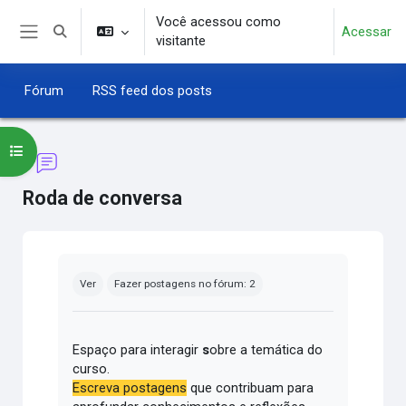
Ir para o conteúdo principal
Você acessou como
Acessar
Alternar entrada de pesquisa
visitante
Painel lateral
Fórum
RSS feed dos posts
Abrir índice do curso
Roda de conversa
Condições de conclusão
Ver
Fazer postagens no fórum: 2
Espaço para interagir
s
obre a temática do
curso.
Escreva postagens
que contribuam para