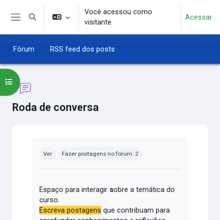
Ir para o conteúdo principal
Você acessou como
Acessar
Alternar entrada de pesquisa
visitante
Painel lateral
Fórum
RSS feed dos posts
Abrir índice do curso
Roda de conversa
Condições de conclusão
Ver
Fazer postagens no fórum: 2
Espaço para interagir
s
obre a temática do
curso.
Escreva postagens
que contribuam para