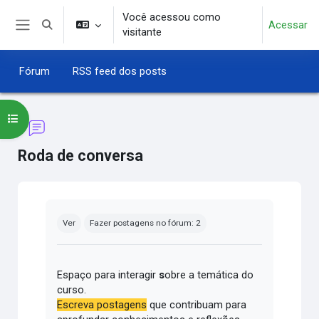
Ir para o conteúdo principal
Você acessou como
Acessar
Alternar entrada de pesquisa
visitante
Painel lateral
Fórum
RSS feed dos posts
Abrir índice do curso
Roda de conversa
Condições de conclusão
Ver
Fazer postagens no fórum: 2
Espaço para interagir
s
obre a temática do
curso.
Escreva postagens
que contribuam para