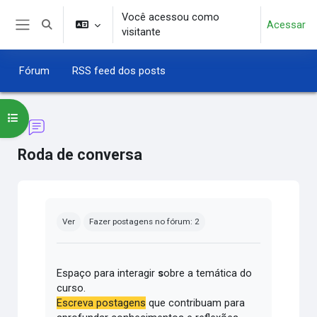
Ir para o conteúdo principal
Você acessou como
Acessar
Alternar entrada de pesquisa
visitante
Painel lateral
Fórum
RSS feed dos posts
Abrir índice do curso
Roda de conversa
Condições de conclusão
Ver
Fazer postagens no fórum: 2
Espaço para interagir
s
obre a temática do
curso.
Escreva postagens
que contribuam para