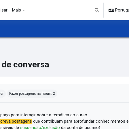
isar
Mais
Portuguê
Alternar entrada d
 de conversa
ndições de conclusão
er
Fazer postagens no fórum: 2
paço para interagir
s
obre a temática do curso.
creva postagens
que contribuam para aprofundar conhecimentos e
ssíveis de
suspensão/exclusão
da conta de usuário).