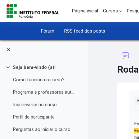
Ir para o conteúdo principal
Página inicial
Cursos
Pesqu
Fórum
RSS feed dos posts
Roda
Seja bem-vindo (a)!
Contrair
Como funciona o curso?
Programa e professores autores
Co
V
Inscreva-se no curso
Perfil de participante
Es
Perguntas ao iniciar o curso
Es
pa