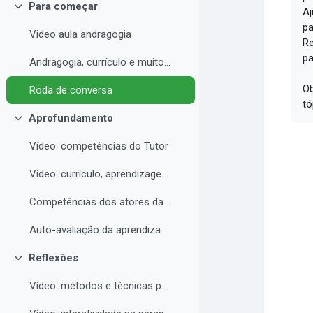
Para começar
Aj
Contrair
pa
Video aula andragogia
Re
pa
Andragogia, currículo e muito mais
Ob
Roda de conversa
tó
Aprofundamento
Contrair
Vídeo: competências do Tutor
Vídeo: currículo, aprendizagem e docência para EAD
Competências dos atores da educação a distância professor, tutor e aluno
Auto-avaliação da aprendizagem
Reflexões
Contrair
Vídeo: métodos e técnicas para EAD