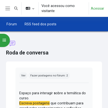
Ir para o conteúdo principal
Você acessou como
Acessar
Alternar entrada de pesquisa
visitante
Painel lateral
Fórum
RSS feed dos posts
Abrir índice do curso
Roda de conversa
Condições de conclusão
Ver
Fazer postagens no fórum: 2
Espaço para interagir
s
obre a temática do
curso.
Escreva postagens
que contribuam para