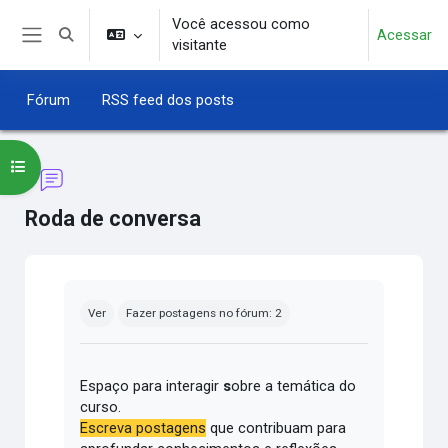
Ir para o conteúdo principal
Você acessou como
Acessar
Alternar entrada de pesquisa
visitante
Painel lateral
Fórum
RSS feed dos posts
Abrir índice do curso
Roda de conversa
Condições de conclusão
Ver
Fazer postagens no fórum: 2
Espaço para interagir
s
obre a temática do
curso.
Escreva postagens
que contribuam para