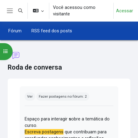
Ir para o conteúdo principal
Você acessou como
Acessar
Alternar entrada de pesquisa
visitante
Painel lateral
Fórum
RSS feed dos posts
Abrir índice do curso
Roda de conversa
Condições de conclusão
Ver
Fazer postagens no fórum: 2
Espaço para interagir
s
obre a temática do
curso.
Escreva postagens
que contribuam para