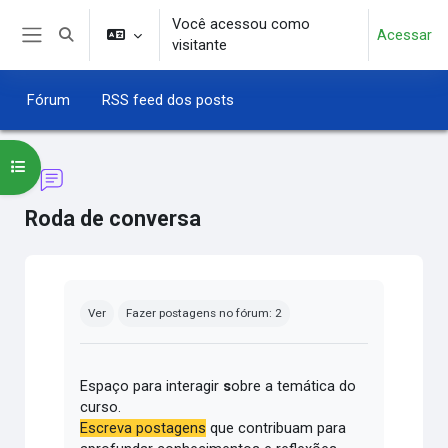
Ir para o conteúdo principal
Você acessou como
Acessar
Alternar entrada de pesquisa
visitante
Painel lateral
Fórum
RSS feed dos posts
Abrir índice do curso
Roda de conversa
Condições de conclusão
Ver
Fazer postagens no fórum: 2
Espaço para interagir
s
obre a temática do
curso.
Escreva postagens
que contribuam para