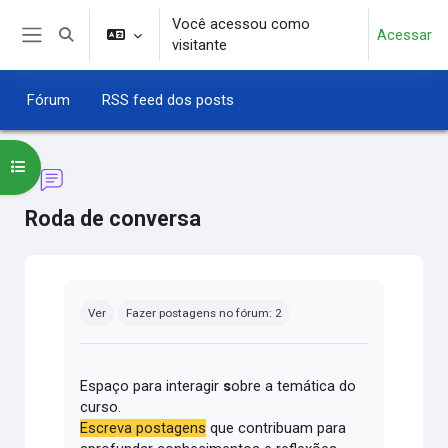
Ir para o conteúdo principal
Você acessou como
Acessar
Alternar entrada de pesquisa
visitante
Painel lateral
Fórum
RSS feed dos posts
Abrir índice do curso
Roda de conversa
Condições de conclusão
Ver
Fazer postagens no fórum: 2
Espaço para interagir
s
obre a temática do
curso.
Escreva postagens
que contribuam para