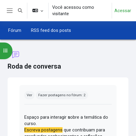
Ir para o conteúdo principal
Você acessou como
Acessar
Alternar entrada de pesquisa
visitante
Painel lateral
Fórum
RSS feed dos posts
Abrir índice do curso
Roda de conversa
Condições de conclusão
Ver
Fazer postagens no fórum: 2
Espaço para interagir
s
obre a temática do
curso.
Escreva postagens
que contribuam para