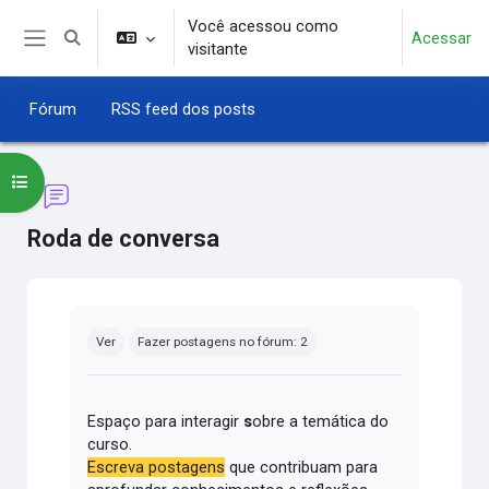
Ir para o conteúdo principal
Você acessou como
Acessar
Alternar entrada de pesquisa
visitante
Painel lateral
Fórum
RSS feed dos posts
Abrir índice do curso
Roda de conversa
Condições de conclusão
Ver
Fazer postagens no fórum: 2
Espaço para interagir
s
obre a temática do
curso.
Escreva postagens
que contribuam para