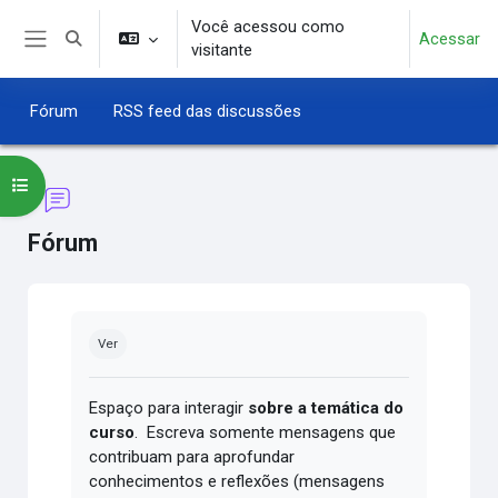
Ir para o conteúdo principal
Você acessou como
Acessar
Alternar entrada de pesquisa
visitante
Painel lateral
Fórum
RSS feed das discussões
Abrir índice do curso
Fórum
Condições de conclusão
Ver
Espaço para interagir
sobre a temática do
curso
. Escreva somente mensagens que
contribuam para aprofundar
conhecimentos e reflexões (mensagens