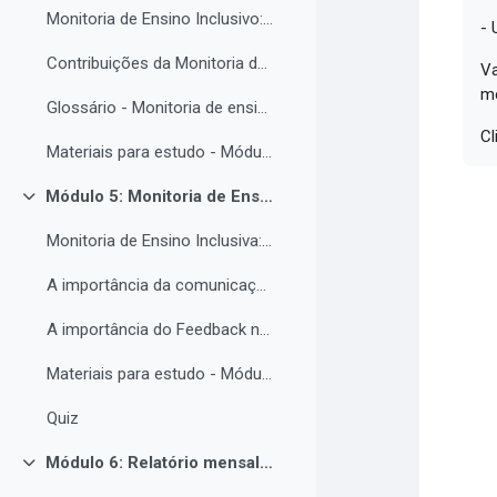
Monitoria de Ensino Inclusivo: Conceitos e Objetivos.
- 
Contribuições da Monitoria de ensino inclusiva para o estudante com Necessidades Educacionais Específicas.
Va
m
Glossário - Monitoria de ensino e educação inclusiva.
Cl
Materiais para estudo - Módulo 4.
Módulo 5: Monitoria de Ensino Inclusiva, comunicação e feedback.
Contrair
Monitoria de Ensino Inclusiva: comunicação e feedback.
A importância da comunicação entre o(a) monitor(a) e o estudantes PNE.
A importância do Feedback na monitoria de ensino inclusiva.
Materiais para estudo - Módulo 5.
Quiz
Módulo 6: Relatório mensal de atividades da Monitoria de ensino inclusiva.
Contrair