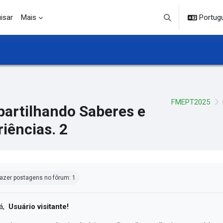
isar
Mais
Portuguê
Alternar entrada d
FMEPT2025
artilhando Saberes e
iências. 2
ndições de conclusão
azer postagens no fórum: 1
á,
Usuário visitante!